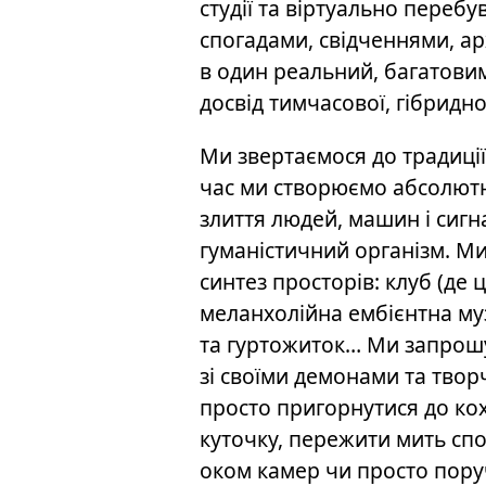
студії та віртуально перебу
спогадами, свідченнями, а
в один реальний, багатови
досвід тимчасової, гібридно
Ми звертаємося до традиці
час ми створюємо абсолютн
злиття людей, машин і сиг
гуманістичний організм. М
синтез просторів: клуб (де
меланхолійна ембієнтна музи
та гуртожиток… Ми запрошу
зі своїми демонами та тво
просто пригорнутися до кох
куточку, пережити мить спо
оком камер чи просто пору