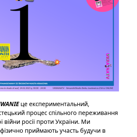
UWANIE
це експериментальний,
стецький процес спiльного переживання
ї війни росії проти України. Ми
і фізично приймають участь будучи в