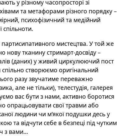
вають у різному часопросторі зі
рхівами та метафорами різного порядку –
мірний, психофізичний та медійний
ї спільноти.
ї партисипативного мистецтва. У той же
о нову тканину стримарт-досвіду –
налів (даних) у живий циркулюючий пост
и спільно створюємо оригінальний
 цього разу звучатиме переважно
ка, але не тільки), телестудія, галерея
ємо вас бути з нами, активно боротися
рчо опрацьовувати свої травми або
аної людини чи м’якої подушки десь у
кою та відчути себе в безпеці під чутким
ч з вами…