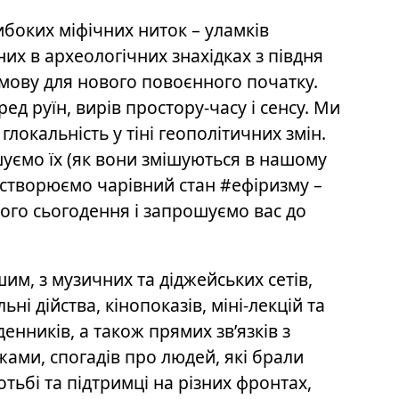
боких міфічних ниток – уламків
них в археологічних знахідках з півдня
 мову для нового повоєнного початку.
д руїн, вирів простору-часу і сенсу. Ми
глокальність у тіні геополітичних змін.
шуємо їх (як вони змішуються в нашому
створюємо чарівний стан #ефіризму –
ого сьогодення і запрошуємо вас до
шим, з музичних та діджейських сетів,
ні дійства, кінопоказів, міні-лекцій та
денників, а також прямих зв’язків з
ежами, спогадів про людей, які брали
ротьбі та підтримці на різних фронтах,