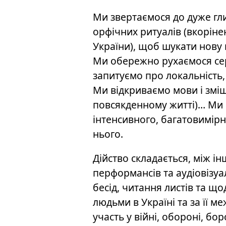
Ми звертаємося до дуже гли
орфічних ритуалів (вкоріне
України), щоб шукати нову
Ми обережно рухаємося сере
запитуємо про локальність, 
Ми відкриваємо мови і змі
повсякденному житті)… Ми 
інтенсивного, багатовимірн
нього.
Дійство складається, між ін
перформансів та аудіовізуаль
бесід, читання листів та що
людьми в Україні та за її м
участь у війні, обороні, бо