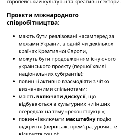
європейський культурні та креативні сектори.
Проєкти міжнародного
співробітництва:
мають бути реалізовані насамперед за
межами України, в одній чи декількох
країнах Креативної Європи,
можуть бути продовженням існуючого
українського проєкту (першої хвилі
національних субгрантів);
повинні активно взаємодіяти з чітко
визначеними спільнотами;
мають
включати дискусії
, що
відбуваються в культурних чи інших
осередках на тему «реконструкції»;
повинні включати
масштабну
подію
відкриття (вернісаж, прем’єра, урочисте
відкриття тощо);