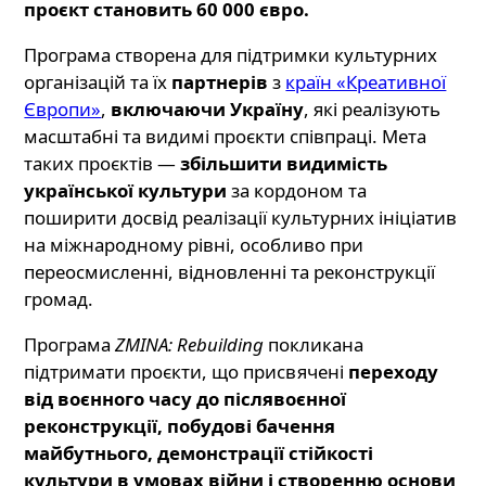
проєкт становить 60 000 євро.
Програма створена для підтримки культурних
організацій та їх
партнерів
з
країн «Креативної
Європи»
,
включаючи Україну
, які реалізують
масштабні та видимі проєкти співпраці. Мета
таких проєктів —
збільшити видимість
української культури
за кордоном та
поширити досвід реалізації культурних ініціатив
на міжнародному рівні, особливо при
переосмисленні, відновленні та реконструкції
громад.
Програма
ZMINA: Rebuilding
покликана
підтримати проєкти, що присвячені
переходу
від воєнного часу до післявоєнної
реконструкції, побудові бачення
майбутнього, демонстрації стійкості
культури в умовах війни і створенню основи