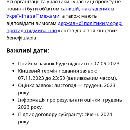
Всі організації та учасники і учасниці проєкту не
повинні бути об’єктом
санкцій, накладених в
Україні та за її межами
, а також мають
відповідати вимогам
державної політики у сфері
протидії відмиванню
коштів до рівня кінцевих
бенефіціарів.
Важливі дати:
Прийом заявок буде відкрито з 07.09.2023.
Кінцевий термін подання заявок:
07.11.2023 до 23:59 (за київським часом).
Оцінка заявок: листопад — грудень 2023
року.
Інформація про результати оцінки: грудень
2023 року.
Підпис договору субгранту: січень 2024
року.